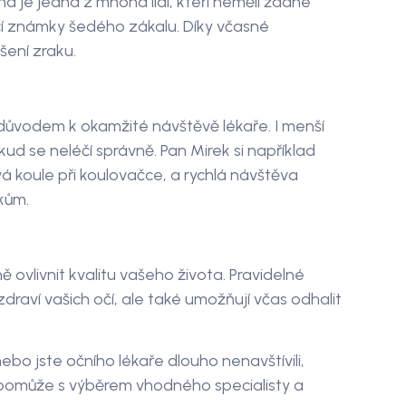
a je jedna z mnoha lidí, kteří neměli žádné
jící známky šedého zákalu. Díky včasné
šení zraku.
t důvodem k okamžité návštěvě lékaře. I menší
d se neléčí správně. Pan Mirek si například
á koule při koulovačce, a rychlá návštěva
kům.
livnit kvalitu vašeho života. Pravidelné
raví vašich očí, ale také umožňují včas odhalit
ebo jste očního lékaře dlouho nenavštívili,
pomůže s výběrem vhodného specialisty a