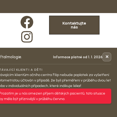
Kontaktujte
nás
✕
oftalmologie.
Informace platné od 1. 1. 2026
TÁVAJÍCÍ KLIENTI A DĚTI
ávajícím klientům očního centra Filip nebude poplatek za vyšetření
tometristou účtován v případě, že byli přeměřeni v průběhu dvou let
bo v individuálních případech, které indikuje lékař.
Prozatím je u nás omezen příjem dětských pacientů, tato situace
by měla být příznivější v průběhu června.