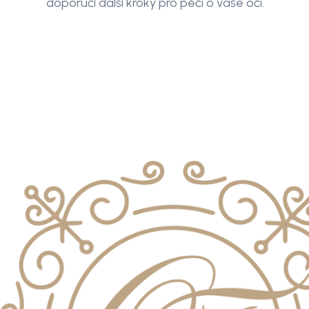
doporučí další kroky pro péči o vaše oči.