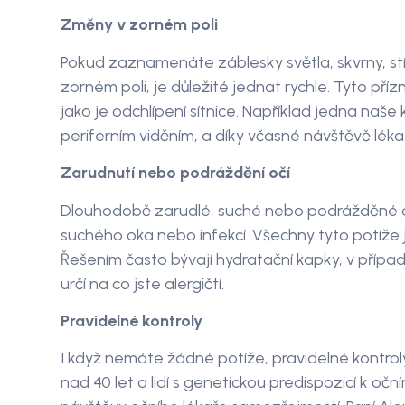
Změny v zorném poli
Pokud zaznamenáte záblesky světla, skvrny, stí
zorném poli, je důležité jednat rychle. Tyto př
jako je odchlípení sítnice. Například jedna naše 
periferním viděním, a díky včasné návštěvě lék
Zarudnutí nebo podráždění očí
Dlouhodobě zarudlé, suché nebo podrážděné 
suchého oka nebo infekcí. Všechny tyto potíže jso
Řešením často bývají hydratační kapky, v případ
určí na co jste alergičtí.
Pravidelné kontroly
I když nemáte žádné potíže, pravidelné kontroly
nad 40 let a lidí s genetickou predispozicí k o