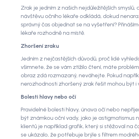
Zrak je jedním z našich nejdůležitějších smyslů,
návštěvu očního lékaře odkládá, dokud nenarazí
správný čas objednat se na vyšetření? Přinášíme
lékaře rozhodně na místě.
Zhoršení zraku
Jedním z nejčastějších důvodů, proč lidé vyhledá
všimnete, že se vám ztížilo čtení, máte probl
obraz zdá rozmazaný, neváhejte. Pokud napříkla
nerozhodnosti zhoršený zrak řešit mohou být i 
Bolesti hlavy nebo očí
Pravidelné bolesti hlavy, únava očí nebo nepř
být známkou oční vady, jako je astigmatismus 
klientů je například grafik, který si stěžoval na
se ukázalo, že potřebuje brýle s filtrem modrého