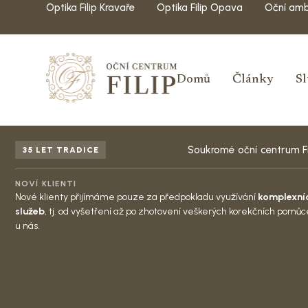
Optika Filip Kravaře
Optika Filip Opava
Oční amb
Domů
Články
S
Soukromé oční centrum Fil
35 LET TRADICE
NOVÍ KLIENTI
Nové klienty přijímáme pouze za předpokladu využívání
komplexní
služeb
, tj. od vyšetření až po zhotovení veškerých korekčních pomů
u nás.