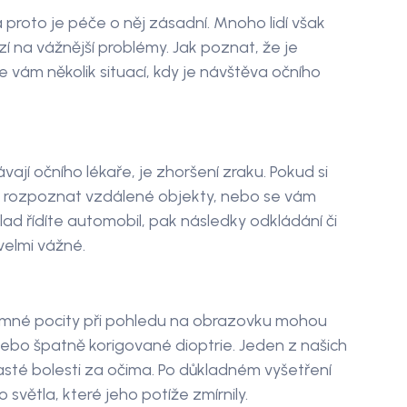
 a proto je péče o něj zásadní. Mnoho lidí však
 na vážnější problémy. Jak poznat, že je
 vám několik situací, kdy je návštěva očního
vají očního lékaře, je zhoršení zraku. Pokud si
ém rozpoznat vzdálené objekty, nebo se vám
d řídíte automobil, pak následky odkládání či
velmi vážné.
íjemné pocity při pohledu na obrazovku mohou
nebo špatně korigované dioptrie. Jeden z našich
 časté bolesti za očima. Po důkladném vyšetření
 světla, které jeho potíže zmírnily.