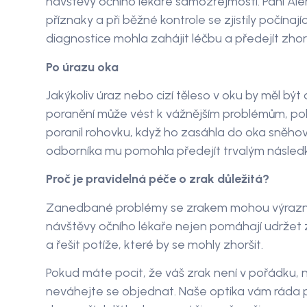
návštěvy očního lékaře samozřejmostí. Paní Alen
příznaky a při běžné kontrole se zjistily počína
diagnostice mohla zahájit léčbu a předejít zhor
Po úrazu oka
Jakýkoliv úraz nebo cizí těleso v oku by měl bý
poranění může vést k vážnějším problémům, poku
poranil rohovku, když ho zasáhla do oka sněhov
odborníka mu pomohla předejít trvalým násled
Proč je pravidelná péče o zrak důležitá?
Zanedbané problémy se zrakem mohou výrazně ov
návštěvy očního lékaře nejen pomáhají udržet zd
a řešit potíže, které by se mohly zhoršit.
Pokud máte pocit, že váš zrak není v pořádku, n
neváhejte se objednat. Naše optika vám ráda 