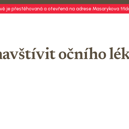
vě je přestěhovaná a otevřená na adrese Masarykova třída
avštívit očního lé