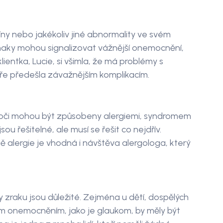
ny nebo jakékoliv jiné abnormality ve svém
íznaky mohou signalizovat vážnější onemocnění,
klientka, Lucie, si všimla, že má problémy s
aře předešla závažnějším komplikacím.
oči mohou být způsobeny alergiemi, syndromem
u řešitelné, ale musí se řešit co nejdřív.
ě alergie je vhodná i návštěva alergologa, který
 zraku jsou důležité. Zejména u dětí, dospělých
čním onemocněním, jako je glaukom, by měly být